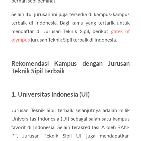
pernah sepi peminat.
Selain itu, jurusan ini juga tersedia di kampus-kampus
terbaik di Indonesia. Bagi kamu yang tertarik untuk
mendaftar di Jurusan Teknik Sipil, berikut
gates of
olympus
jurusan Teknik Sipil terbaik di Indonesia.
Rekomendasi Kampus dengan Jurusan
Teknik Sipil Terbaik
1. Universitas Indonesia (UI)
Jurusan Teknik Sipil terbaik selanjutnya adalah milik
Universitas Indonesia (UI) sebagai salah satu kampus
favorit di Indonesia. Selain terakreditasi A oleh BAN-
PT, Jurusan Teknik Sipil UI juga mendapatkan